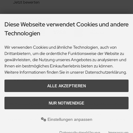
Jetzt bewerten
Zahlungsmethoden
Diese Webseite verwendet Cookies und andere
Technologien
Wir verwenden Cookies und ähnliche Technologien, auch von
Drittanbietern, um die ordentliche Funktionsweise der Website zu
gewährleisten, die Nutzung unseres Angebotes zu analysieren und
Ihnen ein bestmögliches Einkaufserlebnis bieten zu können.
Social Media
Weitere Informationen finden Sie in unserer Datenschutzerklärung.
ALLE AKZEPTIEREN
NUR NOTWENDIGE
Alle Preise exkl. gesetzl. MwSt. zzgl.
Versandkosten
. Die durchgestrichenen Preise
entsprechen dem bisherigen Preis bei SpenglerTools.
© 2026 SpenglerTools • Alle Rechte vorbehalten
Einstellungen anpassen
modified eCommerce Shopsoftware © 2009-2026 • Design & Programmierung Rehm
Webdesign
Datenschutzerklärung
Impressum