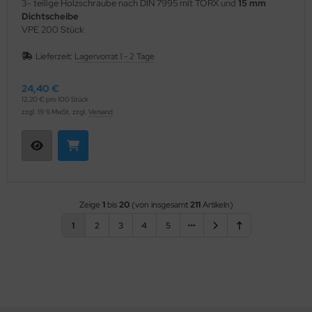
3- teilige Holzschraube nach DIN 7995 mit TORX und
15 mm
Dichtscheibe
VPE 200 Stück
Lieferzeit:
Lagervorrat 1 - 2 Tage
24,40 €
12,20 € pro 100 Stück
zzgl. 19 % MwSt. zzgl.
Versand
Zeige
1
bis
20
(von insgesamt
211
Artikeln)
1
2
3
4
5