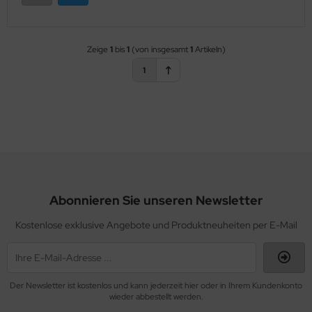
sbeulwerkzeug für Dachrinnen-W
ip Master Set 25
tthämmer/-beile
nnenlochsäge
Zeige
1
bis
1
(von insgesamt
1
Artikeln)
nglochzange
hieferdeckerhämmer
tallsägen
1
ppelfalzzange
opfhölzer für Bleibleche
fweit-Coner
rbzangen 30°
ssierhämmer
enschraubendreher
hnappverschlußzangen
hr- Einziehzangen
mbizangen
chzangen
Abonnieren Sie unseren Newsletter
apezblech-Lochzange
hrschellenzieher
Kostenlose exklusive Angebote und Produktneuheiten per E-Mail
chrinnenreiniger
Der Newsletter ist kostenlos und kann jederzeit hier oder in Ihrem Kundenkonto
wieder abbestellt werden.