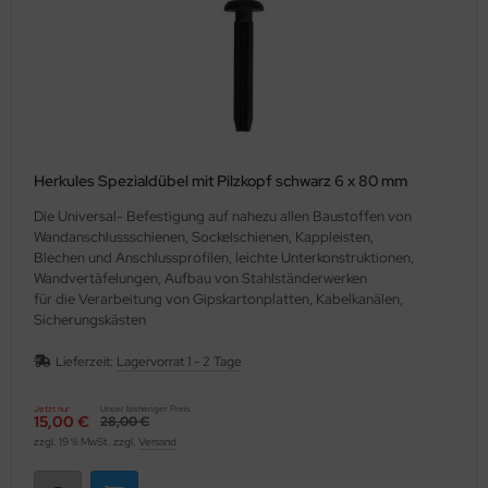
Herkules Spezialdübel mit Pilzkopf schwarz 6 x 80 mm
Die Universal- Befestigung auf nahezu allen Baustoffen von
Wandanschlussschienen, Sockelschienen, Kappleisten,
Blechen und Anschlussprofilen, leichte Unterkonstruktionen,
Wandvertäfelungen, Aufbau von Stahlständerwerken
für die Verarbeitung von Gipskartonplatten, Kabelkanälen,
Sicherungskästen
Lieferzeit:
Lagervorrat 1 - 2 Tage
Jetzt nur
Unser bisheriger Preis
15,00 €
28,00 €
zzgl. 19 % MwSt. zzgl.
Versand