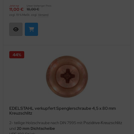
Jetzt nur
Unser bisheriger Preis
11,00 €
18,00 €
zzgl. 19 % MwSt. zzgl.
Versand
44%
EDELSTAHL verkupfert Spenglerschraube 4,5 x 80 mm
Kreuzschlitz
2- teilige Holzschraube nach DIN 7995 mit
Pozidrive-Kreuzschlitz
und
20 mm Dichtscheibe