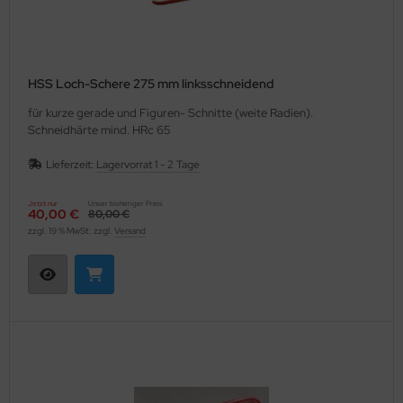
HSS Loch-Schere 275 mm linksschneidend
für kurze gerade und Figuren- Schnitte (weite Radien).
Schneidhärte mind. HRc 65
Lieferzeit:
Lagervorrat 1 - 2 Tage
Jetzt nur
Unser bisheriger Preis
40,00 €
80,00 €
zzgl. 19 % MwSt. zzgl.
Versand