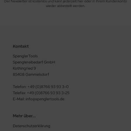
Der Newsletter ist kostenlos und kann jederzeit hier oder in Ihrem Kundenkonto
wieder abbestellt werden.
Kontakt
SpenglerTools
Spenglereibedarf GmbH
Kothingried 9
85408 Gammelsdorf
Telefon: +49 (0)8766 93 93 3-0
Telefax: +49 (0)8766 93 93 3-25
E-Mail: info@spenglertools.de
Mehr über...
Datenschutzerklärung