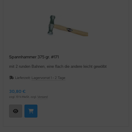
sbeulwerkzeug für Dachrinnen-W
ip Master Set 25
nnenlochsäge
nglochzange
tallsägen
ppelfalzzange
fweit-Coner
rbzangen 30°
enschraubendreher
Spannhammer 375 gr. #171
hnappverschlußzangen
mit 2 runden Bahnen, eine flach die andere leicht gewölbt
hr- Einziehzangen
mbizangen
Lieferzeit:
Lagervorrat 1 - 2 Tage
chzangen
apezblech-Lochzange
30,80 €
hrschellenzieher
zzgl. 19 % MwSt. zzgl.
Versand
chrinnenreiniger