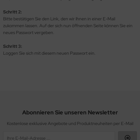
sbeulwerkzeug für Dachrinnen-W
Schritt 2:
ip Master Set 25
tthämmer/-beile
neel Cutter
nnenlochsäge
Bitte bestätigen Sie den Link, den wir Ihnen in einer E-Mail
zukommen lassen. Auf der sich nun öffnenden Seite können Sie ein
nglochzange
hieferdeckerhämmer
beltrommel
tallsägen
neues Passwort vergeben.
ppelfalzzange
opfhölzer für Bleibleche
rkzeuge für Edelstahlbearbeitung
fweit-Coner
Schritt 3:
rbzangen 30°
ssierhämmer
rkzeugsätze
Loggen Sie sich mit diesem neuen Passwort ein.
enschraubendreher
hnappverschlußzangen
auch-und Streckwerkzeuge
hr- Einziehzangen
mbizangen
sklinkwerkzeuge
chzangen
apezblech-Lochzange
ndergeräte
hrschellenzieher
chrinnenreiniger
Abonnieren Sie unseren Newsletter
Kostenlose exklusive Angebote und Produktneuheiten per E-Mail